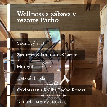
Wellness a zábava v
rezorte Pacho
Saunový svet
Zastrešený laminátový bazén
Minigolf
Detské ihrisko
Cyklotrasy z Koliba Pacho Resort
Biliard a stolný futbal