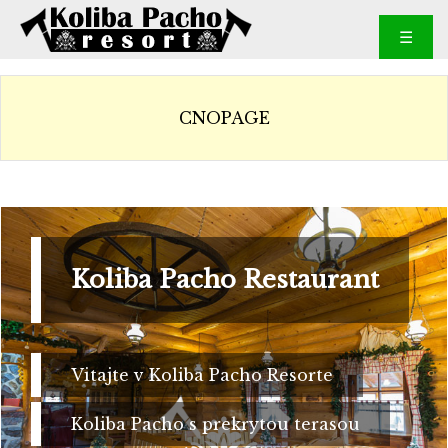
☰
CNOPAGE
Koliba Pacho Restaurant
Vitajte v Koliba Pacho Resorte
Koliba Pacho s prekrytou terasou