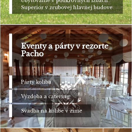
Ubytovanie v podkrovných izbách
Superior v zrubovej hlavnej budove
Eventy a párty v rezorte
Pacho
Párty koliba
Výzdoba a catering
Svadba na kolibe v zime