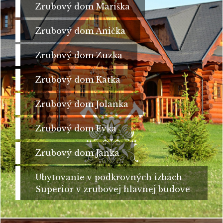
Zrubový dom Mariška
Zrubový dom Anička
Zrubový dom Zuzka
Zrubový dom Katka
Zrubový dom Jolanka
Zrubový dom Evka
Zrubový dom Janka
Ubytovanie v podkrovných izbách
Superior v zrubovej hlavnej budove