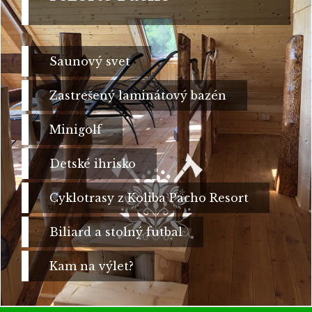
Saunový svet
Zastrešený laminátový bazén
Minigolf
Detské ihrisko
Cyklotrasy z Koliba Pacho Resort
Biliard a stolný futbal
Kam na výlet?